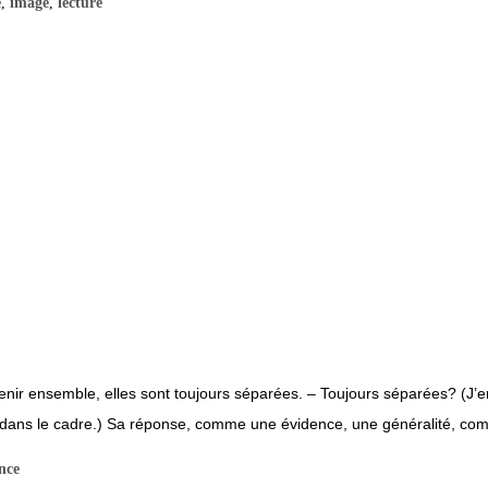
e
,
image
,
lecture
re tenir ensemble, elles sont toujours séparées. – Toujours séparées? (J’e
dans le cadre.) Sa réponse, comme une évidence, une généralité, comme 
ence