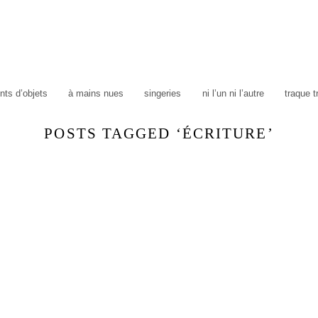
ts d’objets
à mains nues
singeries
ni l’un ni l’autre
traque 
POSTS TAGGED ‘ÉCRITURE’