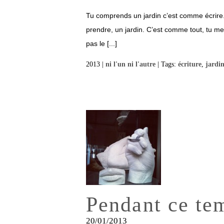
Tu comprends un jardin c’est comme écrire
prendre, un jardin. C’est comme tout, tu me
pas le [...]
2013 |
ni l'un ni l'autre
| Tags:
écriture
,
jardi
Pendant ce te
20/01/2013