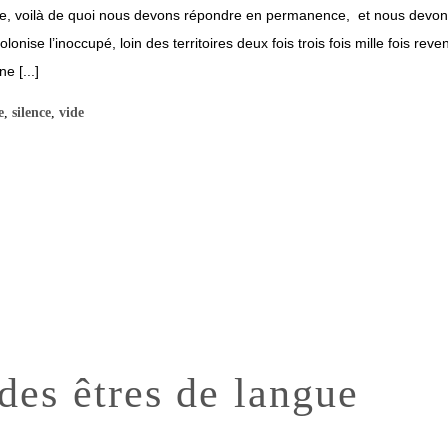
pe, voilà de quoi nous devons répondre en permanence, et nous devons
olonise l’inoccupé, loin des territoires deux fois trois fois mille fois 
e [...]
e
,
silence
,
vide
es êtres de langue