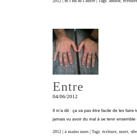
2012 |
ni l'un ni l'autre
| Tags:
amitié
,
écritur
Entre
04/06/2012
Il m’a dit : ça va pas être facile de les fai
jamais vu avoir du mal à se tenir ensemble 
2012 |
à mains nues
| Tags:
écriture
,
mort
,
sil