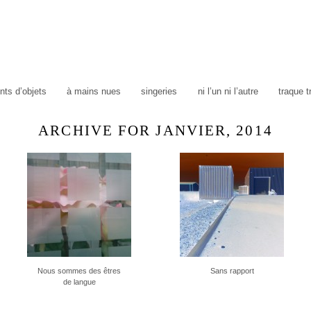
ts d’objets
à mains nues
singeries
ni l’un ni l’autre
traque 
ARCHIVE FOR JANVIER, 2014
Nous sommes des êtres
Sans rapport
de langue