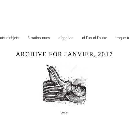
ts d’objets
à mains nues
singeries
ni l’un ni l’autre
traque 
ARCHIVE FOR JANVIER, 2017
Lever