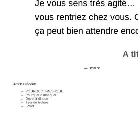
Je vous sens très agité… 
vous rentriez chez vous. 
ça peut bien attendre enc
A ti
more
Articles récents
POURQUOI PACIFIQUE
Pourquoi le masquer
Devenir dindon
Tête de lecture
Lever