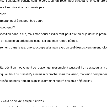
e sur l’un, blanc, couché comme perdu, sur un trottoir peut-être, dans l’encoignure 
rait surprise si je ne dormais pas.
core?
rmoran peut-être, peut-être deux.
pe pourquoi?
sition dans la rue, mais mon souci est différent, peut-être en ai-je deux, le premier
’on appelle un précèdent, et qui fait que mon regard bégaie.
ement, dans la rue, une soucoupe à la main avec un œuf dessus, vers un endroit où 
e, décrit un mouvement de rotation qui ressemble à tout sauf à un geste, qui a la tra
f qu’au bout du bras il n’y a ni main ni crochet mais ma vision, ma vision compréh
 brisée, un beau trou qui signifie clairement que l’éclosion a déjà eu lieu.
« Cela ne se voit pas peut-être? ».