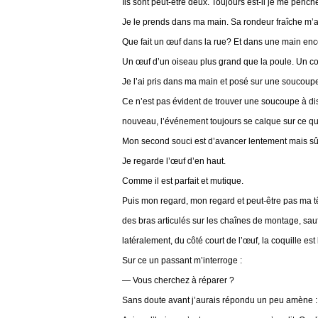
Ils sont peut-être deux. Toujours est-il je me pench
Je le prends dans ma main. Sa rondeur fraîche m’au
Que fait un œuf dans la rue? Et dans une main en
Un œuf d’un oiseau plus grand que la poule. Un co
Je l’ai pris dans ma main et posé sur une soucou
Ce n’est pas évident de trouver une soucoupe à dispo
nouveau, l’événement toujours se calque sur ce qu
Mon second souci est d’avancer lentement mais sûr
Je regarde l’œuf d’en haut.
Comme il est parfait et mutique.
Puis mon regard, mon regard et peut-être pas ma têt
des bras articulés sur les chaînes de montage, sau
latéralement, du côté court de l’œuf, la coquille est
Sur ce un passant m’interroge :
— Vous cherchez à réparer ?
Sans doute avant j’aurais répondu un peu amène : 