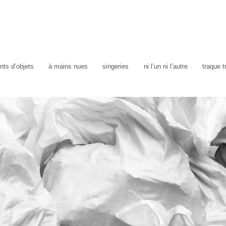
ts d’objets
à mains nues
singeries
ni l’un ni l’autre
traque 