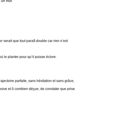
d’un mur.
 serait que tout paraît double car rien n’est
le planter pour qu’il puisse éclore.
jectoire parfaite, sans hésitation et sans grâce,
ensive et ô combien déçue, de constater que prise