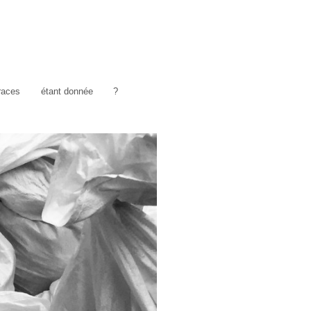
traces
étant donnée
?