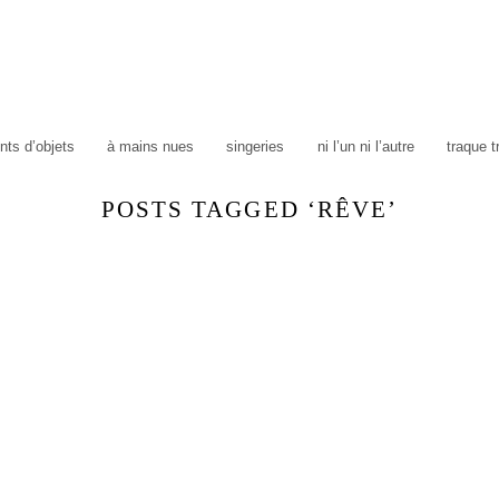
ts d’objets
à mains nues
singeries
ni l’un ni l’autre
traque 
POSTS TAGGED ‘RÊVE’