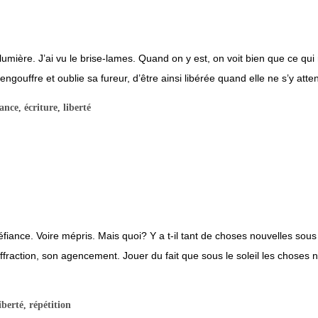
lumière. J’ai vu le brise-lames. Quand on y est, on voit bien que ce qui 
gouffre et oublie sa fureur, d’être ainsi libérée quand elle ne s’y attend
ance
,
écriture
,
liberté
iance. Voire mépris. Mais quoi? Y a t-il tant de choses nouvelles sous 
diffraction, son agencement. Jouer du fait que sous le soleil les choses 
iberté
,
répétition