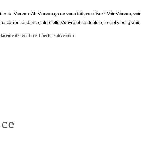
ttendu. Vierzon. Ah Vierzon ça ne vous fait pas rêver? Voir Vierzon, voi
, une correspondance, alors elle s’ouvre et se déploie, le ciel y est grand,
placements
,
écriture
,
liberté
,
subversion
ace