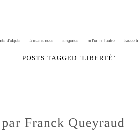
ts d’objets
à mains nues
singeries
ni l’un ni l’autre
traque 
POSTS TAGGED ‘LIBERTÉ’
 par Franck Queyraud