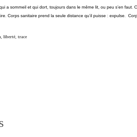
ui a sommeil et qui dort, toujours dans le même lit, ou peu s’en faut. C
 faire. Corps sanitaire prend la seule distance qu’il puisse : expulse. Cor
n
,
liberté
,
trace
s