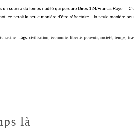
ans un sourire du temps nudité qui perdure Dires 124/Francis Royo C’e
tant, ce serait la seule manière d’être réfractaire – la seule manière p
te racine
| Tags:
civilisation
,
économie
,
liberté
,
pouvoir
,
société
,
temps
,
tra
mps là