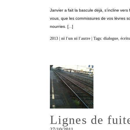
Janvier a fait la bascule déjà, s’incline ver
vous, que les commissures de vos lèvres so
nourries. [...]
2013 |
ni l'un ni l'autre
| Tags:
dialogue
,
écrit
Lignes de fuit
27/10/2011