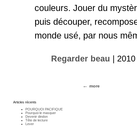
couleurs. Jouer du mystère
puis découper, recomposer
monde usé, par nous mêm
Regarder beau
| 2010
more
Articles récents
POURQUOI PACIFIQUE
Pourquoi le masquer
Devenir dindon
Tête de lecture
Lever