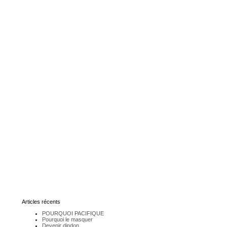
Articles récents
POURQUOI PACIFIQUE
Pourquoi le masquer
Devenir dindon