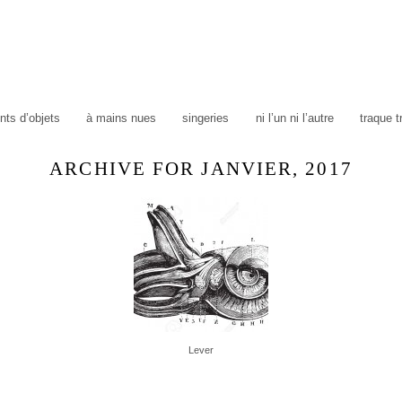
ts d’objets
à mains nues
singeries
ni l’un ni l’autre
traque 
ARCHIVE FOR JANVIER, 2017
Lever