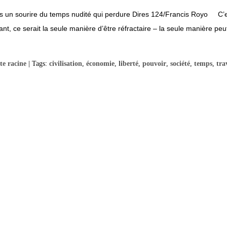
ans un sourire du temps nudité qui perdure Dires 124/Francis Royo C’e
tant, ce serait la seule manière d’être réfractaire – la seule manière p
te racine
| Tags:
civilisation
,
économie
,
liberté
,
pouvoir
,
société
,
temps
,
tra