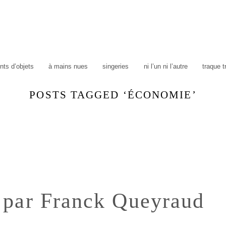
ts d’objets
à mains nues
singeries
ni l’un ni l’autre
traque 
POSTS TAGGED ‘ÉCONOMIE’
 par Franck Queyraud