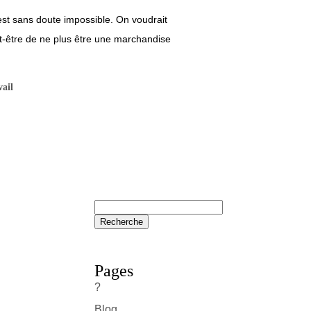
st sans doute impossible. On voudrait
eut-être de ne plus être une marchandise
vail
Pages
?
Blog