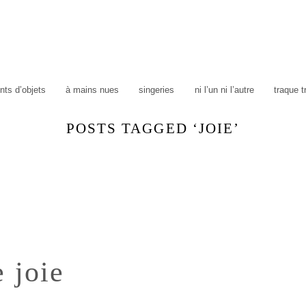
ts d’objets
à mains nues
singeries
ni l’un ni l’autre
traque 
POSTS TAGGED ‘JOIE’
e joie