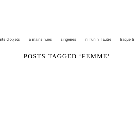
ts d’objets
à mains nues
singeries
ni l’un ni l’autre
traque 
POSTS TAGGED ‘FEMME’
e