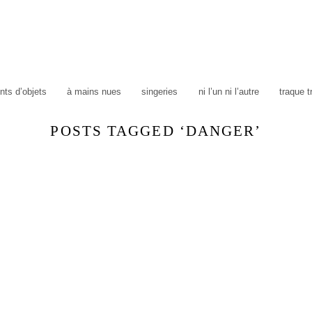
ts d’objets
à mains nues
singeries
ni l’un ni l’autre
traque 
POSTS TAGGED ‘DANGER’