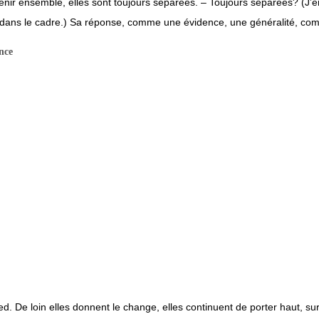
re tenir ensemble, elles sont toujours séparées. – Toujours séparées? (J’e
dans le cadre.) Sa réponse, comme une évidence, une généralité, comme 
ence
 pied. De loin elles donnent le change, elles continuent de porter haut, su