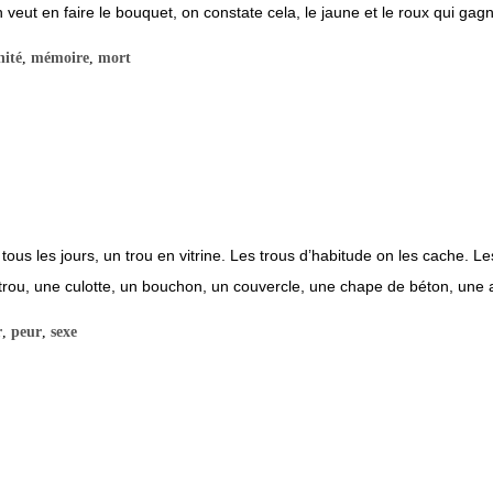
eut en faire le bouquet, on constate cela, le jaune et le roux qui gagne
nité
,
mémoire
,
mort
 tous les jours, un trou en vitrine. Les trous d’habitude on les cache. 
rou, une culotte, un bouchon, un couvercle, une chape de béton, une an
r
,
peur
,
sexe