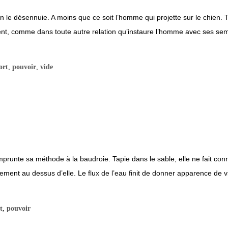
 désennuie. A moins que ce soit l’homme qui projette sur le chien. Tou
nt, comme dans toute autre relation qu’instaure l’homme avec ses sembl
ort
,
pouvoir
,
vide
nte sa méthode à la baudroie. Tapie dans le sable, elle ne fait conna
usement au dessus d’elle. Le flux de l’eau finit de donner apparence de 
t
,
pouvoir