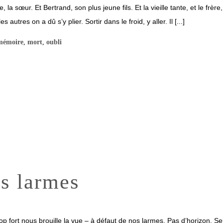
, la sœur. Et Bertrand, son plus jeune fils. Et la vieille tante, et le frè
s autres on a dû s’y plier. Sortir dans le froid, y aller. Il [...]
mémoire
,
mort
,
oubli
os larmes
rop fort nous brouille la vue – à défaut de nos larmes. Pas d’horizon. 