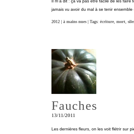
Il m’a dit : ça va pas être facile de les fai
jamais vu avoir du mal à se tenir ensemble 
2012 |
à mains nues
| Tags:
écriture
,
mort
,
sil
Fauches
13/11/2011
Les dernières fleurs, on les voit flétrir sur