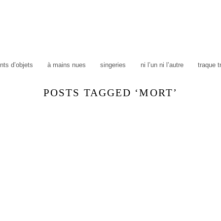
ts d’objets
à mains nues
singeries
ni l’un ni l’autre
traque 
POSTS TAGGED ‘MORT’