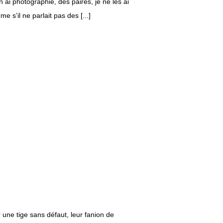
n ai photographié, des paires, je ne les ai
s’il ne parlait pas des [...]
r une tige sans défaut, leur fanion de