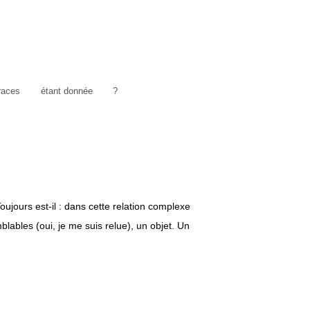
traces
étant donnée
?
jours est-il : dans cette relation complexe
ables (oui, je me suis relue), un objet. Un