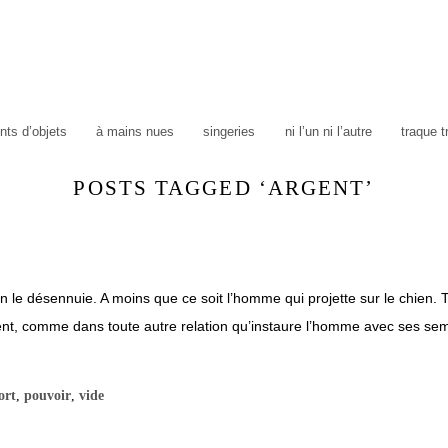
ts d’objets
à mains nues
singeries
ni l’un ni l’autre
traque 
POSTS TAGGED ‘ARGENT’
 désennuie. A moins que ce soit l’homme qui projette sur le chien. Tou
nt, comme dans toute autre relation qu’instaure l’homme avec ses sembl
ort
,
pouvoir
,
vide