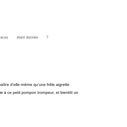
traces
étant donnée
?
ître d’elle-même qu’une frêle aigrette
vie à ce petit pompon trompeur, et bientôt un