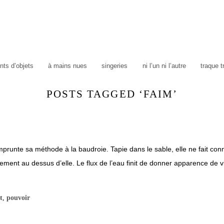
ts d’objets
à mains nues
singeries
ni l’un ni l’autre
traque 
POSTS TAGGED ‘FAIM’
nte sa méthode à la baudroie. Tapie dans le sable, elle ne fait conna
usement au dessus d’elle. Le flux de l’eau finit de donner apparence de 
t
,
pouvoir