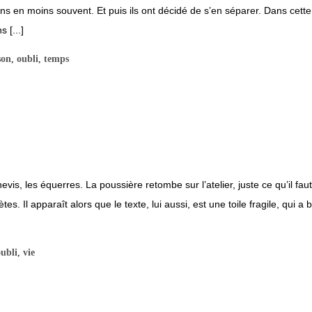
ns en moins souvent. Et puis ils ont décidé de s’en séparer. Dans cette 
 [...]
son
,
oubli
,
temps
evis, les équerres. La poussière retombe sur l’atelier, juste ce qu’il fau
es. Il apparaît alors que le texte, lui aussi, est une toile fragile, qui a
oubli
,
vie