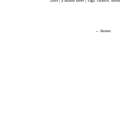
2009 |
à mains nues
| Tags:
chance
,
oubli
Newer