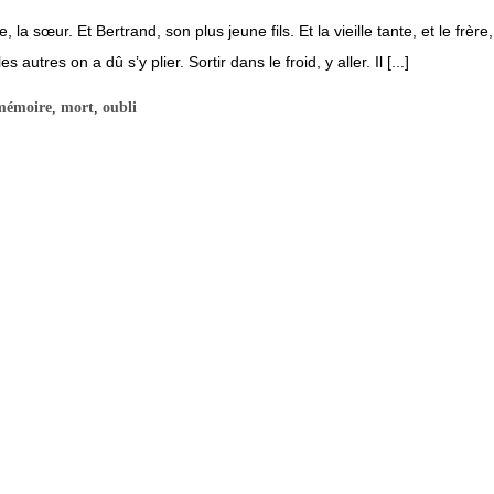
, la sœur. Et Bertrand, son plus jeune fils. Et la vieille tante, et le frè
s autres on a dû s’y plier. Sortir dans le froid, y aller. Il [...]
mémoire
,
mort
,
oubli