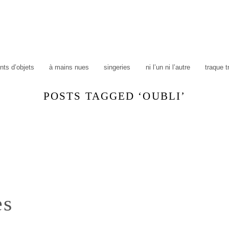
ts d’objets
à mains nues
singeries
ni l’un ni l’autre
traque 
POSTS TAGGED ‘OUBLI’
es