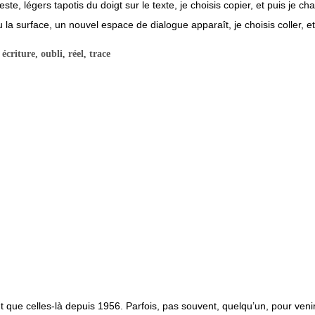
 geste, légers tapotis du doigt sur le texte, je choisis copier, et puis 
a surface, un nouvel espace de dialogue apparaît, je choisis coller, et hop
,
écriture
,
oubli
,
réel
,
trace
 que celles-là depuis 1956. Parfois, pas souvent, quelqu’un, pour venir