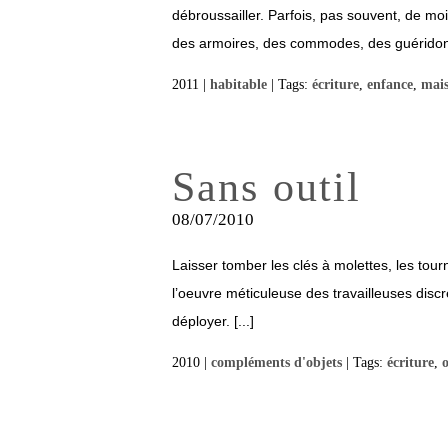
débroussailler. Parfois, pas souvent, de moi
des armoires, des commodes, des guéridons
2011 |
habitable
| Tags:
écriture
,
enfance
,
mai
Sans outil
08/07/2010
Laisser tomber les clés à molettes, les tourn
l’oeuvre méticuleuse des travailleuses discrèt
déployer. [...]
2010 |
compléments d'objets
| Tags:
écriture
,