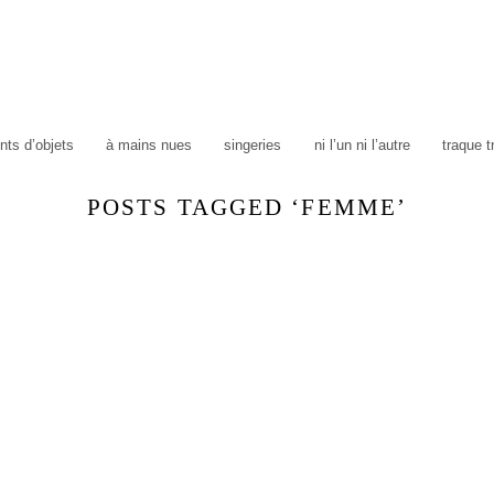
ts d’objets
à mains nues
singeries
ni l’un ni l’autre
traque 
POSTS TAGGED ‘FEMME’
e