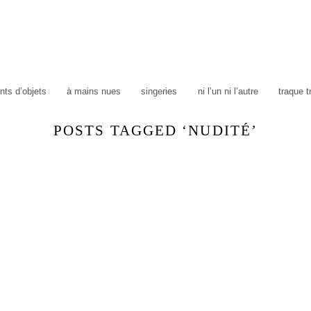
ts d’objets
à mains nues
singeries
ni l’un ni l’autre
traque 
POSTS TAGGED ‘NUDITÉ’