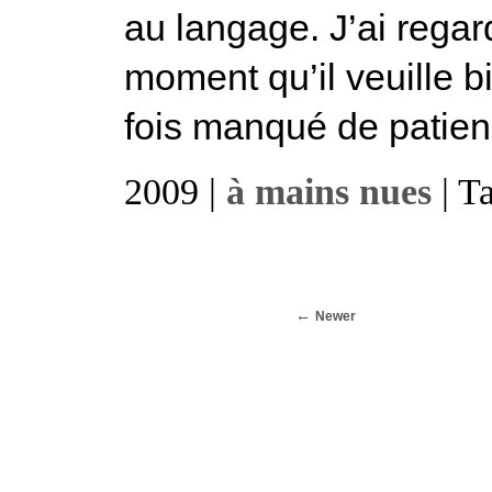
au langage. J’ai regar
moment qu’il veuille b
fois manqué de patien
2009 |
à mains nues
| T
Newer