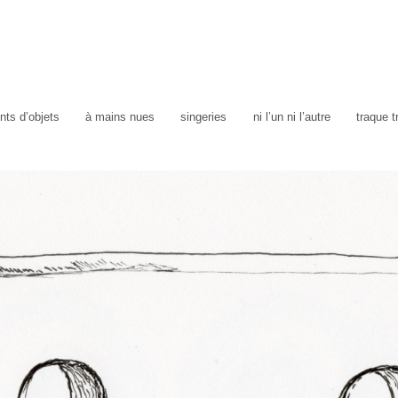
ts d’objets
à mains nues
singeries
ni l’un ni l’autre
traque 