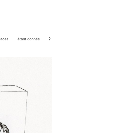
traces
étant donnée
?