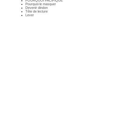
POURQUOI PACIFIQUE
Pourquoi le masquer
Devenir dindon
Tête de lecture
Lever