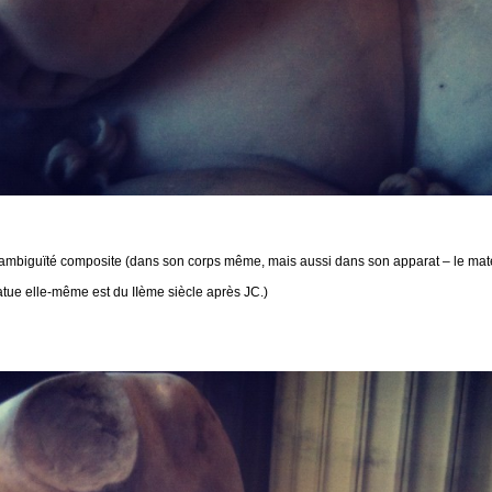
 l’ambiguïté composite (dans son corps même, mais aussi dans son apparat – le mat
tatue elle-même est du IIème siècle après JC.)