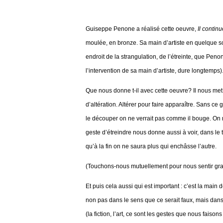
Guiseppe Penone a réalisé cette oeuvre,
Il contin
moulée, en bronze. Sa main d’artiste en quelque sorte
endroit de la strangulation, de l’étreinte, que Peno
l’intervention de sa main d’artiste, dure longtemps)
Que nous donne t-il avec cette oeuvre? Il nous met
d’altération. Altérer pour faire apparaître. Sans ce
le découper on ne verrait pas comme il bouge. On n
geste d’étreindre nous donne aussi à voir, dans le t
qu’à la fin on ne saura plus qui enchâsse l’autre.
(Touchons-nous mutuellement pour nous sentir gran
Et puis cela aussi qui est important : c’est la main d
non pas dans le sens que ce serait faux, mais dan
(la fiction, l’art, ce sont les gestes que nous fais