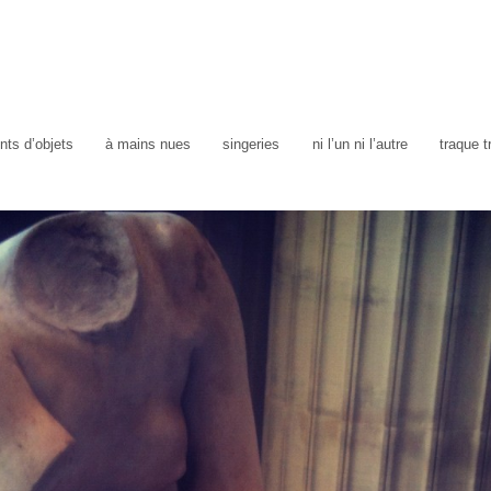
ts d’objets
à mains nues
singeries
ni l’un ni l’autre
traque 