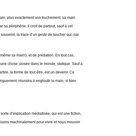
a main, plus exactement son truchement, sa main
 sa périphérie. Il croit de partout, sauf à cet
 souvenir, la trace d’un geste de toucher qui, par
même sa main!), et de prédation. En tout cas,
our une chose, posée dans le monde, statique. Sauf à
bre, la forme de tout être, est un devenir. Ce
longuement, réussira à engloutir la main, si bien
 sorte d’implication médiatisée, qui est une fiction,
faisons machinalement pour vivre et nous mouvoir