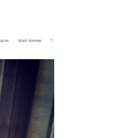
traces
étant donnée
?