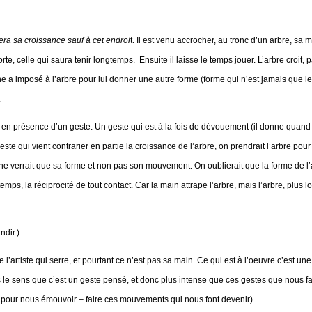
uera sa croissance sauf à cet endroi
t. Il est venu accrocher, au tronc d’un arbre, s
, celle qui saura tenir longtemps. Ensuite il laisse le temps jouer. L’arbre croit, par
ne a imposé à l’arbre pour lui donner une autre forme (forme qui n’est jamais que le
.
 en présence d’un geste. Un geste qui est à la fois de dévouement (il donne quand 
 geste qui vient contrarier en partie la croissance de l’arbre, on prendrait l’arbre p
e verrait que sa forme et non pas son mouvement. On oublierait que la forme de l’ar
emps, la réciprocité de tout contact. Car la main attrape l’arbre, mais l’arbre, plus 
dir.)
e l’artiste qui serre, et pourtant ce n’est pas sa main. Ce qui est à l’oeuvre c’est une
s le sens que c’est un geste pensé, et donc plus intense que ces gestes que nous 
ons pour nous émouvoir – faire ces mouvements qui nous font devenir).