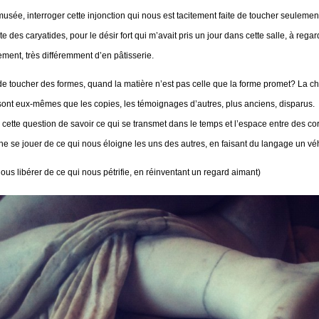
musée, interroger cette injonction qui nous est tacitement faite de toucher seulement
ite des caryatides, pour le désir fort qui m’avait pris un jour dans cette salle, à reg
ment, très différemment d’en pâtisserie.
 de toucher des formes, quand la matière n’est pas celle que la forme promet? La ch
sont eux-mêmes que les copies, les témoignages d’autres, plus anciens, disparus.
, cette question de savoir ce qui se transmet dans le temps et l’espace entre des c
he se jouer de ce qui nous éloigne les uns des autres, en faisant du langage un véh
s libérer de ce qui nous pétrifie, en réinventant un regard aimant)