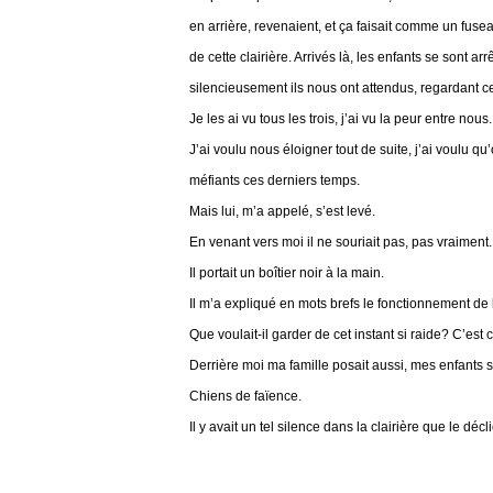
en arrière, revenaient, et ça faisait comme un fuseau
de cette clairière. Arrivés là, les enfants se sont
silencieusement ils nous ont attendus, regardant ce 
Je les ai vu tous les trois, j’ai vu la peur entre nous.
J’ai voulu nous éloigner tout de suite, j’ai voulu qu
méfiants ces derniers temps.
Mais lui, m’a appelé, s’est levé.
En venant vers moi il ne souriait pas, pas vraiment.
Il portait un boîtier noir à la main.
Il m’a expliqué en mots brefs le fonctionnement de l’
Que voulait-il garder de cet instant si raide? C’est 
Derrière moi ma famille posait aussi, mes enfants s
Chiens de faïence.
Il y avait un tel silence dans la clairière que le dé