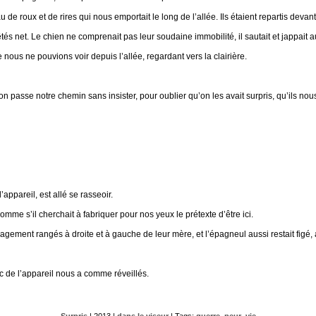
 de roux et de rires qui nous emportait le long de l’allée. Ils étaient repartis devant,
 arrêtés net. Le chien ne comprenait pas leur soudaine immobilité, il sautait et japp
nous ne pouvions voir depuis l’allée, regardant vers la clairière.
’on passe notre chemin sans insister, pour oublier qu’on les avait surpris, qu’ils nou
appareil, est allé se rasseoir.
comme s’il cherchait à fabriquer pour nos yeux le prétexte d’être ici.
agement rangés à droite et à gauche de leur mère, et l’épagneul aussi restait figé, 
clic de l’appareil nous a comme réveillés.
Surpris
| 2013 |
dans le viseur
| Tags:
guerre
,
peur
,
vie