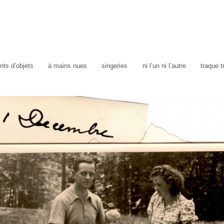
ts d’objets
à mains nues
singeries
ni l’un ni l’autre
traque 