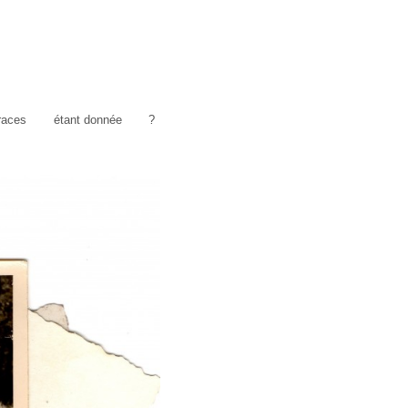
traces
étant donnée
?