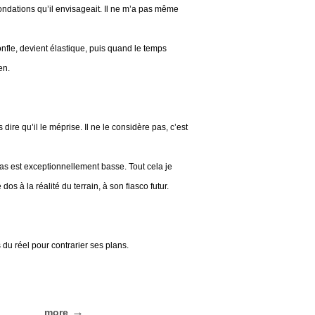
fondations qu’il envisageait. Il ne m’a pas même
gonfle, devient élastique, puis quand le temps
en.
dire qu’il le méprise. Il ne le considère pas, c’est
bas est exceptionnellement basse. Tout cela je
 dos à la réalité du terrain, à son fiasco futur.
 du réel pour contrarier ses plans.
more