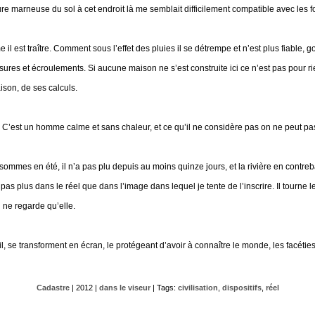
ature marneuse du sol à cet endroit là me semblait difficilement compatible avec les 
e il est traître. Comment sous l’effet des pluies il se détrempe et n’est plus fiable, 
sures et écroulements. Si aucune maison ne s’est construite ici ce n’est pas pour ri
aison, de ses calculs.
ïf. C’est un homme calme et sans chaleur, et ce qu’il ne considère pas on ne peut pas 
sommes en été, il n’a pas plu depuis au moins quinze jours, et la rivière en contre
à, pas plus dans le réel que dans l’image dans lequel je tente de l’inscrire. Il tourne le
l ne regarde qu’elle.
l, se transforment en écran, le protégeant d’avoir à connaître le monde, les facéties
Cadastre
| 2012 |
dans le viseur
| Tags:
civilisation
,
dispositifs
,
réel