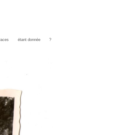
traces
étant donnée
?