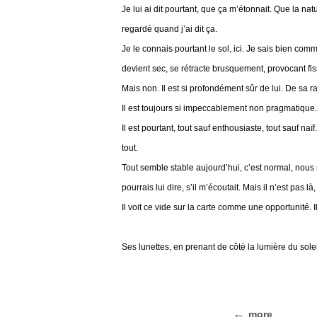
Je lui ai dit pourtant, que ça m’étonnait. Que la n
regardé quand j’ai dit ça.
Je le connais pourtant le sol, ici. Je sais bien comm
devient sec, se rétracte brusquement, provocant fis
Mais non. Il est si profondément sûr de lui. De sa r
Il est toujours si impeccablement non pragmatique.
Il est pourtant, tout sauf enthousiaste, tout sauf na
tout.
Tout semble stable aujourd’hui, c’est normal, nous 
pourrais lui dire, s’il m’écoutait. Mais il n’est pas l
Il voit ce vide sur la carte comme une opportunité. I
Ses lunettes, en prenant de côté la lumière du solei
more