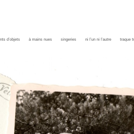
ts d’objets
à mains nues
singeries
ni l’un ni l’autre
traque 