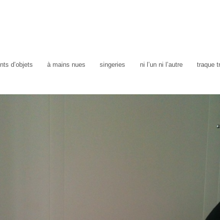
ts d’objets
à mains nues
singeries
ni l’un ni l’autre
traque 