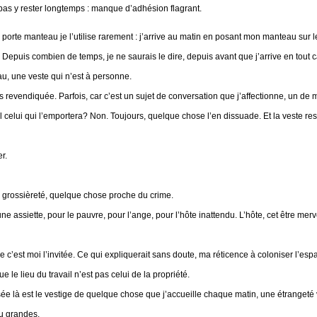
t pas y rester longtemps : manque d’adhésion flagrant.
orte manteau je l’utilise rarement : j’arrive au matin en posant mon manteau sur le 
s. Depuis combien de temps, je ne saurais le dire, depuis avant que j’arrive en tou
u, une veste qui n’est à personne.
s revendiquée. Parfois, car c’est un sujet de conversation que j’affectionne, un de
il celui qui l’emportera? Non. Toujours, quelque chose l’en dissuade. Et la veste res
er.
e grossièreté, quelque chose proche du crime.
r une assiette, pour le pauvre, pour l’ange, pour l’hôte inattendu. L’hôte, cet être me
que c’est moi l’invitée. Ce qui expliquerait sans doute, ma réticence à coloniser l’es
le lieu du travail n’est pas celui de la propriété.
sée là est le vestige de quelque chose que j’accueille chaque matin, une étrangeté v
eu grandes.