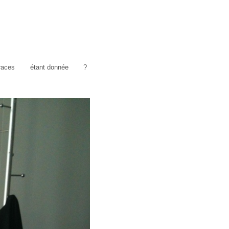
traces
étant donnée
?