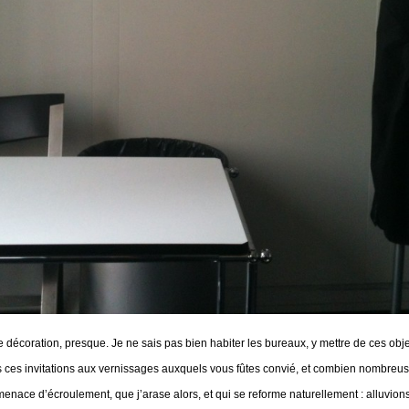
écoration, presque. Je ne sais pas bien habiter les bureaux, y mettre de ces objets
urs ces invitations aux vernissages auxquels vous fûtes convié, et combien nombreus
 menace d’écroulement, que j’arase alors, et qui se reforme naturellement : alluvio