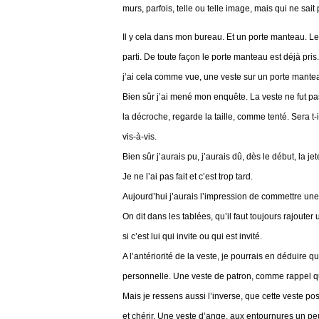
murs, parfois, telle ou telle image, mais qui ne sai
Il y cela dans mon bureau. Et un porte manteau. Le p
parti. De toute façon le porte manteau est déjà pri
j’ai cela comme vue, une veste sur un porte mantea
Bien sûr j’ai mené mon enquête. La veste ne fut pa
la décroche, regarde la taille, comme tenté. Sera t-
vis-à-vis.
Bien sûr j’aurais pu, j’aurais dû, dès le début, la jet
Je ne l’ai pas fait et c’est trop tard.
Aujourd’hui j’aurais l’impression de commettre un
On dit dans les tablées, qu’il faut toujours rajoute
si c’est lui qui invite ou qui est invité.
A l’antériorité de la veste, je pourrais en déduire 
personnelle. Une veste de patron, comme rappel que 
Mais je ressens aussi l’inverse, que cette veste po
et chérir. Une veste d’ange, aux entournures un p