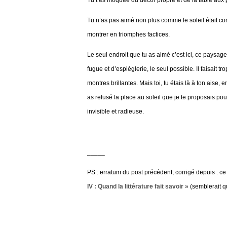
Tu n’as pas aimé non plus comme le soleil était con
montrer en triomphes factices.
Le seul endroit que tu as aimé c’est ici, ce paysa
fugue et d’espièglerie, le seul possible. Il faisait 
montres brillantes. Mais toi, tu étais là à ton aise
as refusé la place au soleil que je te proposais p
invisible et radieuse.
_____
PS : erratum du post précédent, corrigé depuis : ce 
IV : Quand la littérature fait savoir »
(semblerait q