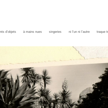
ts d’objets
à mains nues
singeries
ni l’un ni l’autre
traque 