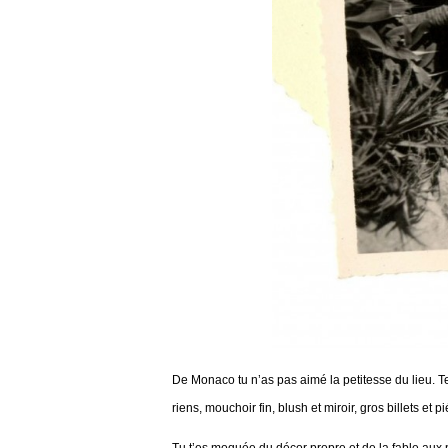
De Monaco tu n’as pas aimé la petitesse du lieu. Te
riens, mouchoir fin, blush et miroir, gros billets e
Tu t’es moquée du décor propre et de la fable aux 