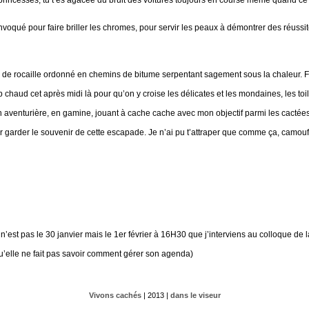
voqué pour faire briller les chromes, pour servir les peaux à démontrer des réussite
ge de rocaille ordonné en chemins de bitume serpentant sagement sous la chaleur. Fa
trop chaud cet après midi là pour qu’on y croise les délicates et les mondaines, les to
, en aventurière, en gamine, jouant à cache cache avec mon objectif parmi les cactée
our garder le souvenir de cette escapade. Je n’ai pu t’attraper que comme ça, camou
n’est pas le 30 janvier mais le 1er février à 16H30 que j’interviens au colloque de l
u’elle ne fait pas savoir comment gérer son agenda)
Vivons cachés
| 2013 |
dans le viseur