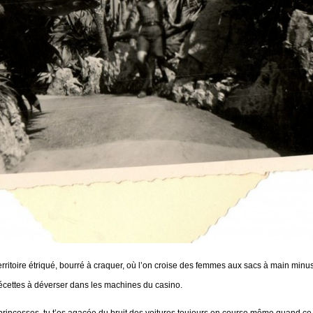
rritoire étriqué, bourré à craquer, où l’on croise des femmes aux sacs à main minusc
t piécettes à déverser dans les machines du casino.
princesses, tu t’es agacée du bruit des voitures toujours en course même quand ce 