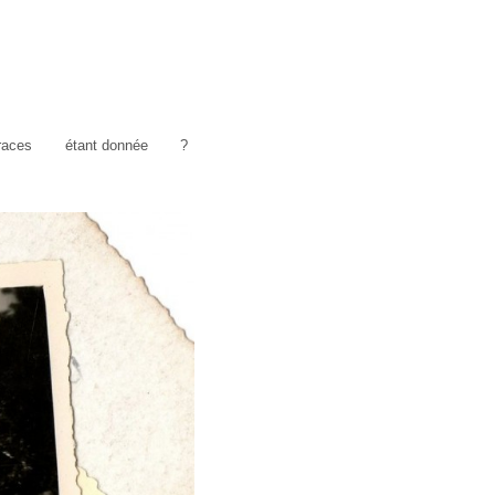
traces
étant donnée
?