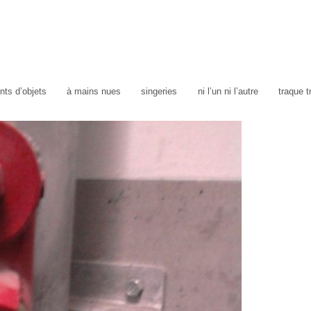
ts d’objets
à mains nues
singeries
ni l’un ni l’autre
traque 