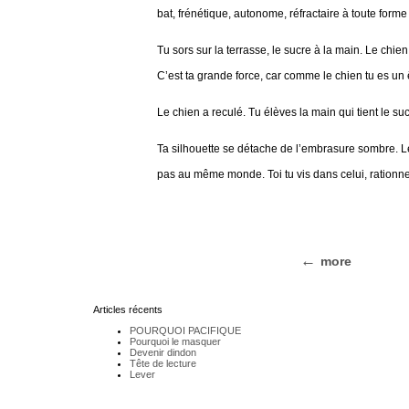
bat, frénétique, autonome, réfractaire à toute form
Tu sors sur la terrasse, le sucre à la main. Le chien
C’est ta grande force, car comme le chien tu es un 
Le chien a reculé. Tu élèves la main qui tient le sucre
Ta silhouette se détache de l’embrasure sombre. Le
pas au même monde. Toi tu vis dans celui, rationnel
more
Articles récents
POURQUOI PACIFIQUE
Pourquoi le masquer
Devenir dindon
Tête de lecture
Lever