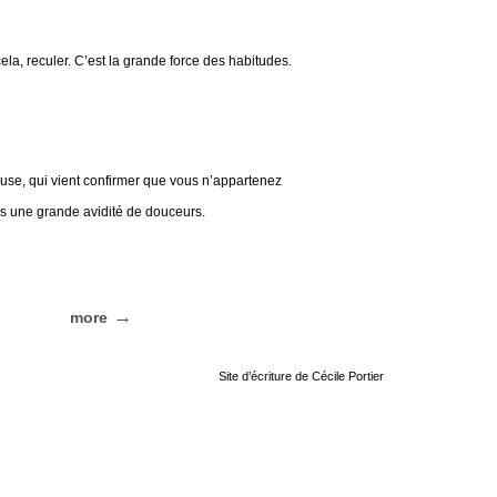
 cela, reculer. C’est la grande force des habitudes.
euse, qui vient confirmer que vous n’appartenez
ans une grande avidité de douceurs.
more
Site d’écriture de Cécile Portier