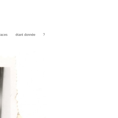
traces
étant donnée
?