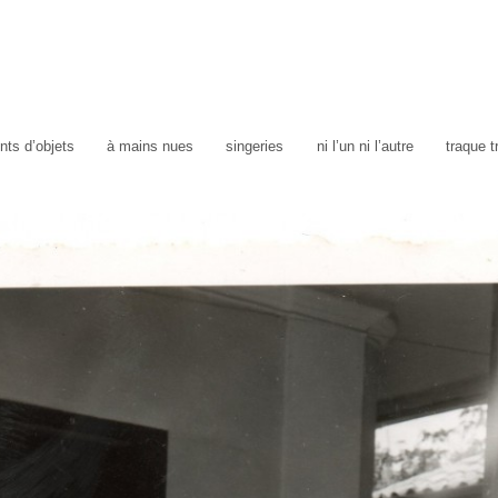
ts d’objets
à mains nues
singeries
ni l’un ni l’autre
traque 