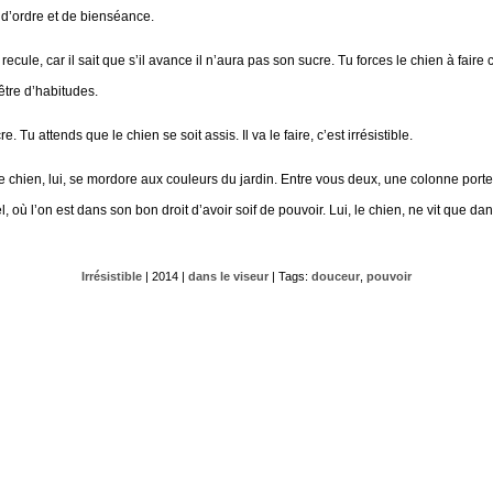
e d’ordre et de bienséance.
 recule, car il sait que s’il avance il n’aura pas son sucre. Tu forces le chien à faire
être d’habitudes.
. Tu attends que le chien se soit assis. Il va le faire, c’est irrésistible.
 chien, lui, se mordore aux couleurs du jardin. Entre vous deux, une colonne port
, où l’on est dans son bon droit d’avoir soif de pouvoir. Lui, le chien, ne vit que d
Irrésistible
| 2014 |
dans le viseur
| Tags:
douceur
,
pouvoir