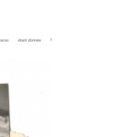
traces
étant donnée
?