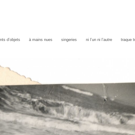
ts d’objets
à mains nues
singeries
ni l’un ni l’autre
traque 