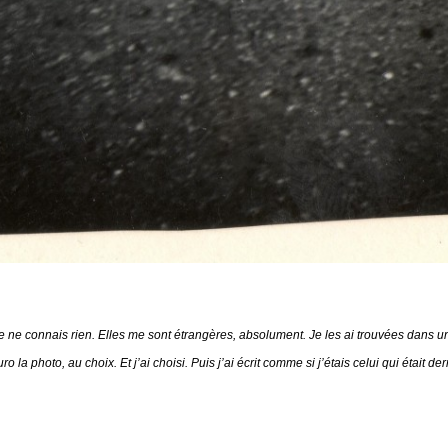
e ne connais rien. Elles me sont étrangères, absolument. Je les ai trouvées dans u
a photo, au choix. Et j’ai choisi. Puis j’ai écrit comme si j’étais celui qui était de