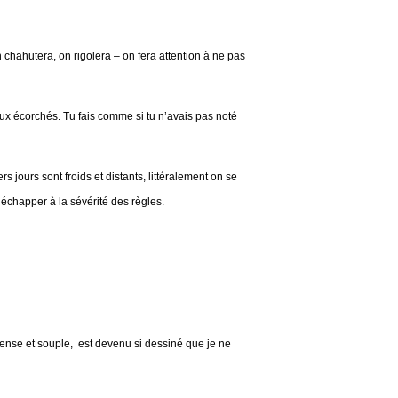
on chahutera, on rigolera – on fera attention à ne pas
ux écorchés. Tu fais comme si tu n’avais pas noté
 jours sont froids et distants, littéralement on se
r échapper à la sévérité des règles.
dense et souple, est devenu si dessiné que je ne