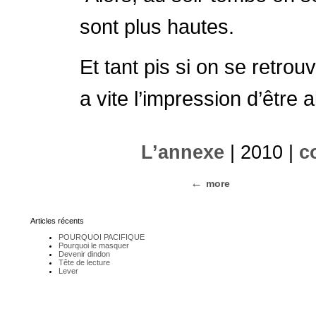
sont plus hautes.
Et tant pis si on se retrou
a vite l’impression d’être al
L’annexe
| 2010 |
c
more
Articles récents
POURQUOI PACIFIQUE
Pourquoi le masquer
Devenir dindon
Tête de lecture
Lever