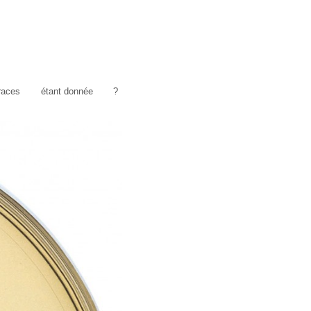
traces
étant donnée
?