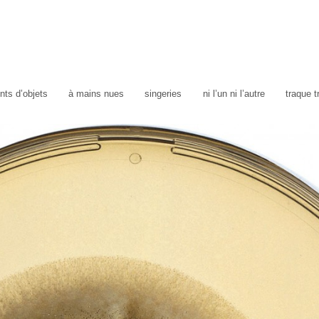
ts d’objets
à mains nues
singeries
ni l’un ni l’autre
traque 